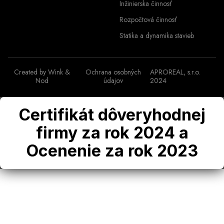
Inžinierska činnosť
Rozpočtová činnosť
Statika a dynamika stavieb
Created by
Wink &
Ochrana osobných
APROREAL, s.r.o.
Nod
údajov
2024
Certifikát dôveryhodnej
firmy za rok 2024 a
Ocenenie za rok 2023