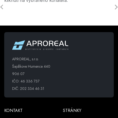
kliknutí na vybraného konateľa.
APROREAL, s.r.o.
Šajdíkove Humence 440
906 07
IČO: 46 336 737
DIČ: 202 334 46 31
KONTAKT
STRÁNKY