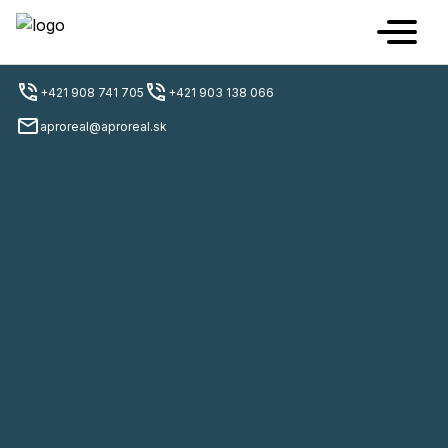
+421 908 741 705
+421 903 138 066
aproreal@aproreal.sk