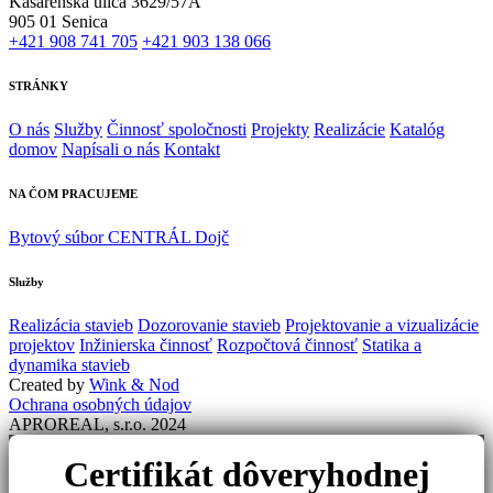
Kasárenská ulica 3629/57A
905 01 Senica
+421 908 741 705
+421 903 138 066
STRÁNKY
O nás
Služby
Činnosť spoločnosti
Projekty
Realizácie
Katalóg
domov
Napísali o nás
Kontakt
NA ČOM PRACUJEME
Bytový súbor CENTRÁL Dojč
Služby
Realizácia stavieb
Dozorovanie stavieb
Projektovanie a vizualizácie
projektov
Inžinierska činnosť
Rozpočtová činnosť
Statika a
dynamika stavieb
Created by
Wink & Nod
Ochrana osobných údajov
APROREAL, s.r.o. 2024
Certifikát dôveryhodnej