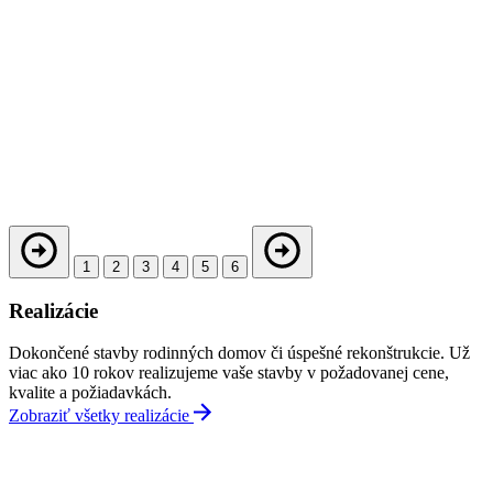
1
2
3
4
5
6
Realizácie
Dokončené stavby rodinných domov či úspešné rekonštrukcie. Už
viac ako 10 rokov realizujeme vaše stavby v požadovanej cene,
kvalite a požiadavkách.
Zobraziť všetky realizácie