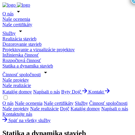
O nás
Naše ocenenia
Naše certifikáty
Služby
Realizácia stavieb
Dozorovanie stavieb
Projektovanie a vizualizácie projektov
Inžinierska činnosť
Rozpočtová činnosť
Statika a dynamika stavieb
Činnosť spoločnosti
Naše projekty
Naše realizácie
Katalóg domov
Napísali o nás
Byty Dojč
Kontakt
O nás
Naše ocenenia
Naše certifikáty
Služby
Činnosť spoločnosti
Naše projekty
Naše realizácie
Dojč
Katalóg domov
Napísali o nás
Kontaktujte nás
Späť na všetky služby
Statika a dynamika stavieb