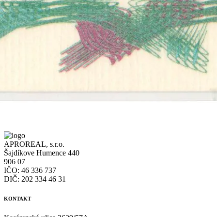
APROREAL, s.r.o.
Šajdíkove Humence 440
906 07
IČO: 46 336 737
DIČ: 202 334 46 31
KONTAKT