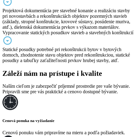
Projektová dokumentácia pre stavebné konanie a realizáciu stavby
pri novostavbách a rekonštrukciách objektov pozemných stavieb
(základy, stropné konštrukcie, krovové sústavy, posúdenie muriva,
atď.), dielenská dokumentácia prvkov s výkazom materiálov.
Vypracovanie statických posudkov stavieb a stavebných konštrukcií
Statické posudky potrebné pri rekonštrukcii bytov v bytových
domoch, zhodnotenie stavu objektov pred rekonštrukciou, statické
posudky a tabuľky zaťažiteľnosti prvkov hrubej stavby, atď.
Záleží nám na prístupe i kvalite
Naším cieľom je zabezpečiť príjemné prostredie pre vaše bývanie.
Pripravili sme pre vás praktické a cenovo dostupné bývanie.
Cenová ponuka na vyžiadanie
Cenovú ponuku vám pripravíme na mieru a podľa požiadaviek.