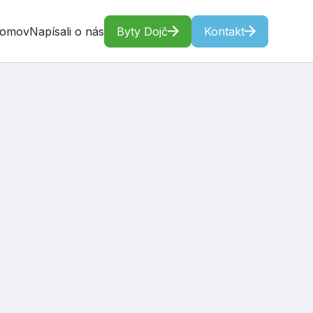
domov
Napísali o nás
Byty Dojč
Kontakt