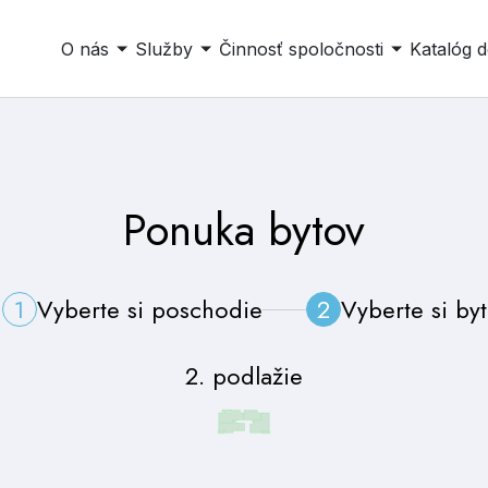
O nás
Služby
Činnosť spoločnosti
Katalóg 
Ponuka bytov
1
Vyberte si poschodie
2
Vyberte si byt
2. podlažie