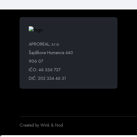
APROREAL, s.r.o.
Šajdíkove Humence 440
906 07
IČO: 46 336 737
DIČ: 202 334 46 31
Created by
Wink & Nod