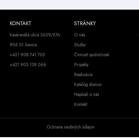
KONTAKT
STRÁNKY
Kasárenská ulica 3629/57A
O nás
905 01 Senica
Služby
+421 908 741 705
Činnosť spoločnosti
+421 903 138 066
Projekty
Realizácie
Katalóg domov
Napísali o nás
Kontakt
Ochrana osobných údajov