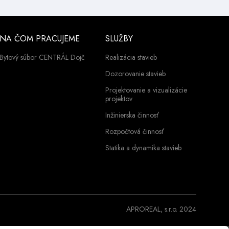
NA ČOM PRACUJEME
SLUŽBY
Bytový súbor CENTRÁL Dojč
Realizácia stavieb
Dozorovanie stavieb
Projektovanie a vizualizácie
projektov
Inžinierska činnosť
Rozpočtová činnosť
Statika a dynamika stavieb
APROREAL, s.r.o. 2024