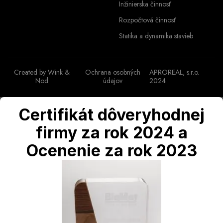
Inžinierska činnosť
Rozpočtová činnosť
Statika a dynamika stavieb
Created by
Wink &
Ochrana osobných
APROREAL, s.r.o.
Nod
údajov
2024
Certifikát dôveryhodnej
firmy za rok 2024 a
Ocenenie za rok 2023