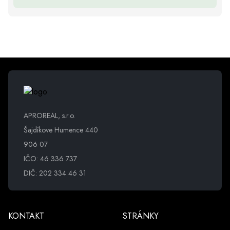
APROREAL, s.r.o.
Šajdíkove Humence 440
906 07
IČO: 46 336 737
DIČ: 202 334 46 31
KONTAKT
STRÁNKY