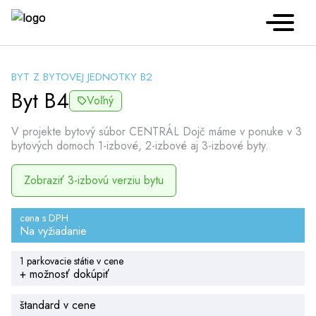
BYT Z BYTOVEJ JEDNOTKY B2
Byt B4
Voľný
V projekte bytový súbor CENTRÁL Dojč máme v ponuke v 3
bytových domoch 1-izbové, 2-izbové aj 3-izbové byty.
Zobraziť 3-izbovú verziu bytu
cena s DPH
Na vyžiadanie
1 parkovacie státie v cene
+ možnosť dokúpiť
štandard v cene