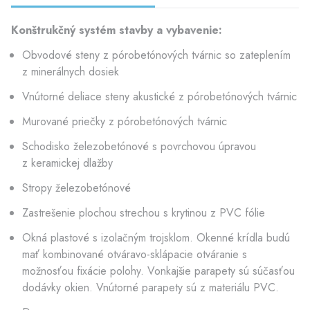
Konštrukčný systém stavby a vybavenie:
Obvodové steny z pórobetónových tvárnic so zateplením
z minerálnych dosiek
Vnútorné deliace steny akustické z pórobetónových tvárnic
Murované priečky z pórobetónových tvárnic
Schodisko železobetónové s povrchovou úpravou
z keramickej dlažby
Stropy železobetónové
Zastrešenie plochou strechou s krytinou z PVC fólie
Okná plastové s izolačným trojsklom. Okenné krídla budú
mať kombinované otváravo-sklápacie otváranie s
možnosťou fixácie polohy. Vonkajšie parapety sú súčasťou
dodávky okien. Vnútorné parapety sú z materiálu PVC.